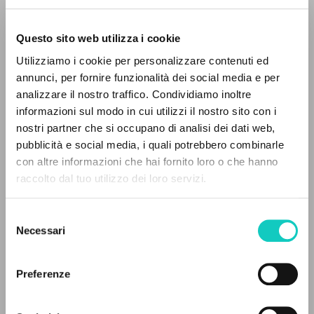
Questo sito web utilizza i cookie
BÚSQUEDA AVANZADA »
Utilizziamo i cookie per personalizzare contenuti ed
A
Z
annunci, per fornire funzionalità dei social media e per
analizzare il nostro traffico. Condividiamo inoltre
0
DOCUMENTOS ENCONTRADOS
informazioni sul modo in cui utilizzi il nostro sito con i
nostri partner che si occupano di analisi dei dati web,
Giussani Luigi
Autor
pubblicità e social media, i quali potrebbero combinarle
Rondoni Davide
Comentario
con altre informazioni che hai fornito loro o che hanno
raccolto dal tuo utilizzo dei loro servizi.
Marietti 1820
RESULTADOS SUCESIVOS
Italiano
2003
Selezione
Páginas: 5
Necessari
del
consenso
Preferenze
ÚLTIMA ACTUALIZACIÓN
14/03/2022