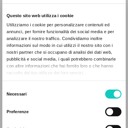
Questo sito web utilizza i cookie
Utilizziamo i cookie per personalizzare contenuti ed
Andreotti Giulio
Entrevista
annunci, per fornire funzionalità dei social media e per
Giussani Luigi
Autor
analizzare il nostro traffico. Condividiamo inoltre
informazioni sul modo in cui utilizzi il nostro sito con i
Portoghese BR
nostri partner che si occupano di analisi dei dati web,
30 Dias
pubblicità e social media, i quali potrebbero combinarle
1994
EL PROYECTO
con altre informazioni che hai fornito loro o che hanno
Páginas: 8
raccolto dal tuo utilizzo dei loro servizi.
Este portal recoge y pone a disposición de los
usuarios los textos de Luigi Giussani: casi 5000
Selezione
voces bibliográficas, textos íntegros en 5
ÚLTIMA ACTUALIZACIÓN
Necessari
del
29/07/2024
idiomas y líneas temáticas.
consenso
Preferenze
NAVEGA
FULL TEXT