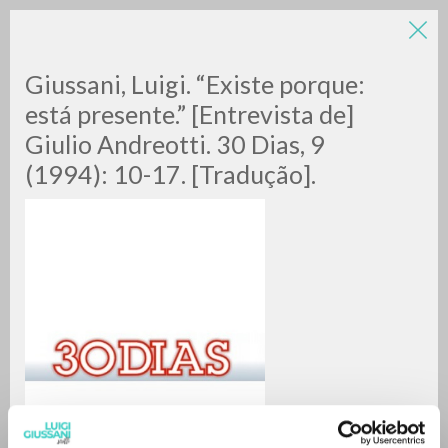
Giussani, Luigi. “Existe porque:
está presente.” [Entrevista de]
Giulio Andreotti. 30 Dias, 9
(1994): 10-17. [Tradução].
BÚSQUEDA AVANZADA »
A
Z
0
DOCUMENTOS ENCONTRADOS
RESULTADOS SUCESIVOS