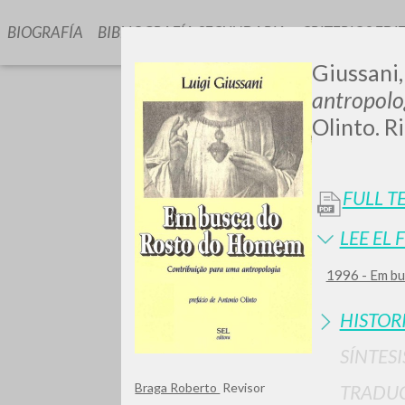
BIOGRAFÍA
BIBLIOGRAFÍA SECUNDARIA
CRITERIOS EDI
Giussani,
antropolo
Olinto. R
FULL T
¿Quiere
LEE EL 
1996 - Em bu
HISTOR
TIPOLOGÍA
SÍNTESI
Braga Roberto
Revisor
TRADU