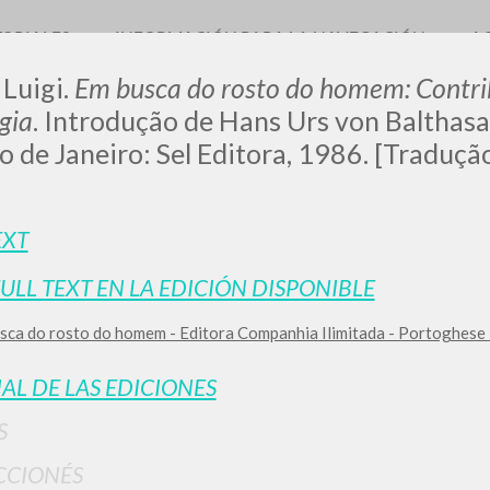
TORIALES
INFORMACIÓN PARA LA NAVEGACIÓN
A
 Luigi.
Em busca do rosto do homem: Contr
gia
. Introdução de Hans Urs von Balthasa
io de Janeiro: Sel Editora, 1986. [Tradução
EXT
BÚSQUEDA AVANZ
s resultados aún más precisos? Utilizar el
FULL TEXT EN LA EDICIÓN DISPONIBLE
0
DOCUMENTOS ENCONTRADOS
sca do rosto do homem - Editora Companhia Ilimitada - Portoghese 
Ver detalles por tipo
IAL DE LAS EDICIONES
IDIOMA
AUTOR
AÑO
ACTI
S
CCIONÉS