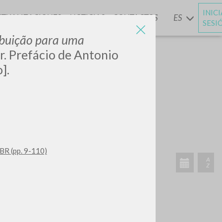
INIC
CTUALIZACIONES
NOTICIAS
CONTACTOS
ES
Y
SESI
ibuição para uma
r. Prefácio de Antonio
].
BUSCA
Frase exacta
ADA »
BR (pp. 9-110)
VIDADES RECIENTES
A
Z