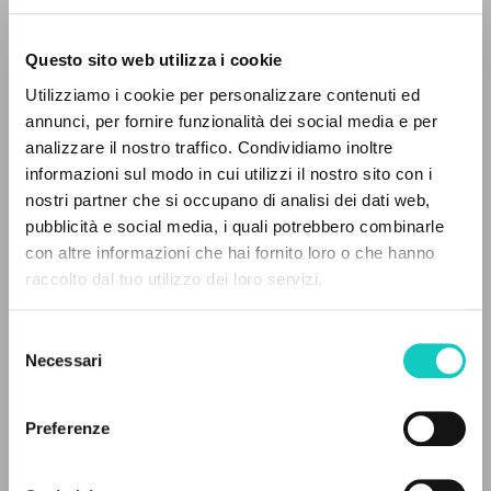
Questo sito web utilizza i cookie
BÚSQUEDA AVANZADA »
Utilizziamo i cookie per personalizzare contenuti ed
A
Z
annunci, per fornire funzionalità dei social media e per
analizzare il nostro traffico. Condividiamo inoltre
0
DOCUMENTOS ENCONTRADOS
informazioni sul modo in cui utilizzi il nostro sito con i
nostri partner che si occupano di analisi dei dati web,
pubblicità e social media, i quali potrebbero combinarle
con altre informazioni che hai fornito loro o che hanno
raccolto dal tuo utilizzo dei loro servizi.
RESULTADOS SUCESIVOS
Giussani Luigi
Autor
Prosperi Davide
Editor
Selezione
Necessari
del
Fraternità di Comunione e Liberazione
consenso
Español
clonline.org
Preferenze
2024
Páginas: 12