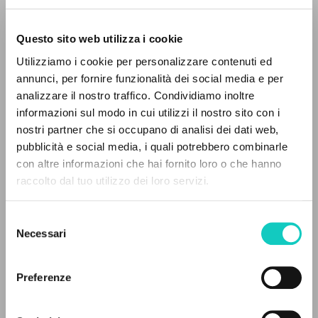
Questo sito web utilizza i cookie
Utilizziamo i cookie per personalizzare contenuti ed
Giussani Luigi
Autor
annunci, per fornire funzionalità dei social media e per
EL PROYECTO
analizzare il nostro traffico. Condividiamo inoltre
Italiano
informazioni sul modo in cui utilizzi il nostro sito con i
Litterae Communionis-Tracce
Este portal recoge y pone a disposición de los
1997
nostri partner che si occupano di analisi dei dati web,
usuarios los textos de Luigi Giussani: casi 5000
Páginas: 8
pubblicità e social media, i quali potrebbero combinarle
voces bibliográficas, textos íntegros en 5
con altre informazioni che hai fornito loro o che hanno
idiomas y líneas temáticas.
raccolto dal tuo utilizzo dei loro servizi.
ÚLTIMA ACTUALIZACIÓN
08/06/2021
Selezione
NAVEGA
Necessari
del
consenso
Búsqueda avanzada »
Il PerCorso
Preferenze
Contactos
LEE EL FULL TEXT EN LA EDICIÓN
Iniciar sesión
DISPONIBLE