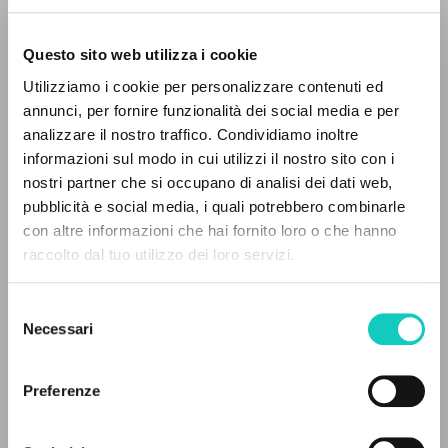
Questo sito web utilizza i cookie
BÚSQUEDA AVANZADA »
Utilizziamo i cookie per personalizzare contenuti ed
A
Z
annunci, per fornire funzionalità dei social media e per
analizzare il nostro traffico. Condividiamo inoltre
0
DOCUMENTOS ENCONTRADOS
informazioni sul modo in cui utilizzi il nostro sito con i
Giussani Luigi
Autor
nostri partner che si occupano di analisi dei dati web,
pubblicità e social media, i quali potrebbero combinarle
Inglés
con altre informazioni che hai fornito loro o che hanno
Journey-The CL Magazine
raccolto dal tuo utilizzo dei loro servizi.
1996
RESULTADOS SUCESIVOS
Páginas: 4
Selezione
Necessari
del
consenso
ÚLTIMA ACTUALIZACIÓN
22/06/2021
Preferenze