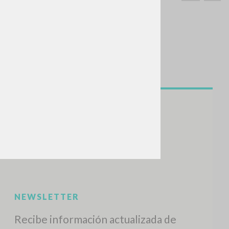
BUSCA
Frase exacta
ADA »
VIDADES RECIENTES
A
Z