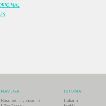
ORIGINAL
ES
BÚSQUEDA AVANZ
s resultados aún más precisos? Utilizar el
0
DOCUMENTOS ENCONTRADOS
Ver detalles por tipo
IDIOMA
AUTOR
AÑO
ACTI