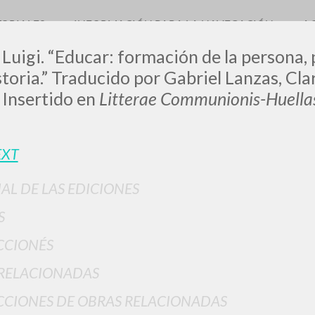
TORIALES
INFORMACIÓN PARA LA NAVEGACIÓN
A
 Luigi. “Educar: formación de la persona,
istoria.” Traducido por Gabriel Lanzas, C
 Insertido en
Litterae Communionis-Huella
LUIGI
EXT
SSANI
IAL DE LAS EDICIONES
S
scritti
CCIONÉS
RELACIONADAS
CIONES DE OBRAS RELACIONADAS