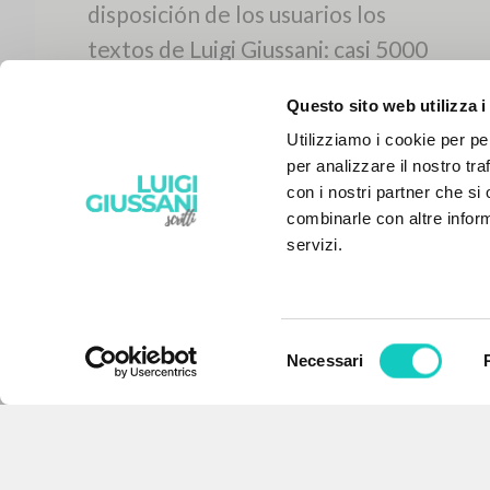
Questo sito web utilizza i
Utilizziamo i cookie per pe
per analizzare il nostro tra
con i nostri partner che si
combinarle con altre inform
servizi.
Selezione
Necessari
EL PROYECTO
del
consenso
Este portal recoge y pone a
disposición de los usuarios los
textos de Luigi Giussani: casi 5000