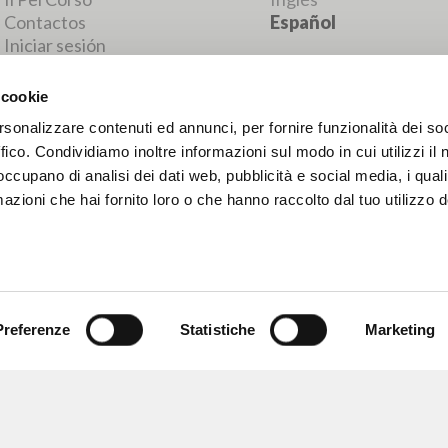
RESULTADOS SUCESIVOS
 cookie
rsonalizzare contenuti ed annunci, per fornire funzionalità dei so
ffico. Condividiamo inoltre informazioni sul modo in cui utilizzi il 
 occupano di analisi dei dati web, pubblicità e social media, i qual
azioni che hai fornito loro o che hanno raccolto dal tuo utilizzo d
Preferenze
Statistiche
Marketing
NAVEGA
IDIOMA
Búsqueda avanzada »
Italiano
Il PerCorso
Inglés
Contactos
Español