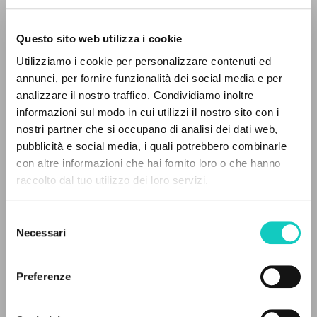
Questo sito web utilizza i cookie
BÚSQUEDA AVANZADA »
Utilizziamo i cookie per personalizzare contenuti ed
A
Z
annunci, per fornire funzionalità dei social media e per
analizzare il nostro traffico. Condividiamo inoltre
0
DOCUMENTOS ENCONTRADOS
informazioni sul modo in cui utilizzi il nostro sito con i
nostri partner che si occupano di analisi dei dati web,
pubblicità e social media, i quali potrebbero combinarle
con altre informazioni che hai fornito loro o che hanno
raccolto dal tuo utilizzo dei loro servizi.
RESULTADOS SUCESIVOS
Selezione
Necessari
del
Giussani Luigi
Autor
consenso
Hamer Jean Jérôme
Introducción
Preferenze
Portoghese BR
30 Dias