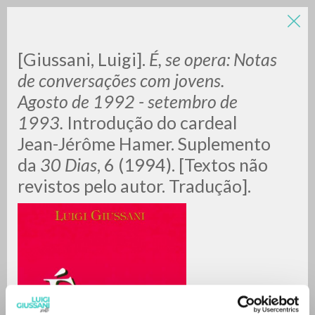
LUIGI
[Giussani, Luigi].
É, se opera: Notas
de conversações com jovens.
Agosto de 1992 - setembro de
GIUSSANI
1993.
Introdução do cardeal
Jean-Jérôme Hamer. Suplemento
scritti
da
30 Dias
,
6 (1994). [Textos não
revistos pelo autor. Tradução].