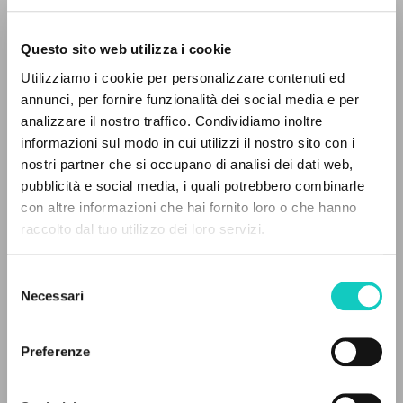
Questo sito web utilizza i cookie
BÚSQUEDA AVANZADA »
Utilizziamo i cookie per personalizzare contenuti ed
A
Z
annunci, per fornire funzionalità dei social media e per
analizzare il nostro traffico. Condividiamo inoltre
0
DOCUMENTOS ENCONTRADOS
informazioni sul modo in cui utilizzi il nostro sito con i
nostri partner che si occupano di analisi dei dati web,
Costa e Silva Sofia
Traductor
pubblicità e social media, i quali potrebbero combinarle
Giussani Luigi
Autor
con altre informazioni che hai fornito loro o che hanno
raccolto dal tuo utilizzo dei loro servizi.
RESULTADOS SUCESIVOS
Edições Tenacitas
Portugués
2010
Selezione
Páginas: 120
Necessari
del
consenso
Preferenze
ÚLTIMA ACTUALIZACIÓN
28/06/2023