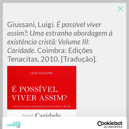
LUIGI
Giussani, Luigi.
É possível viver
assim?: Uma estranha abordagem à
existência cristã: Volume III:
GIUSSANI
Caridade
. Coimbra: Edições
Tenacitas, 2010. [Tradução].
scritti