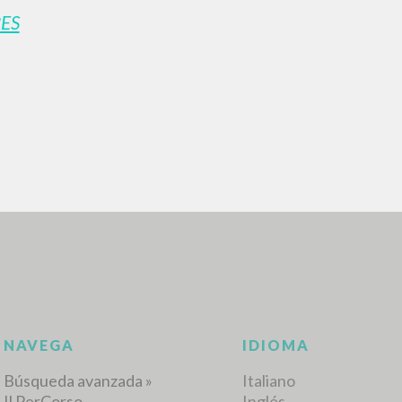
ES
BÚSQUEDA AVANZ
s resultados aún más precisos? Utilizar el
0
DOCUMENTOS ENCONTRADOS
Ver detalles por tipo
IDIOMA
AUTOR
AÑO
ACTI