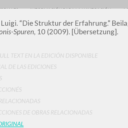
TORIALES
INFORMACIÓN PARA LA NAVEGACIÓN
A
 Luigi. “Die Struktur der Erfahrung.” Beil
nis-Spuren
, 10 (2009). [Übersetzung].
LUIGI
FULL TEXT EN LA EDICIÓN DISPONIBLE
IAL DE LAS EDICIONES
SSANI
S
CCIONÉS
scritti
RELACIONADAS
CIONES DE OBRAS RELACIONADAS
ORIGINAL