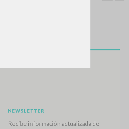
BUSCA
Frase exacta
ADA »
VIDADES RECIENTES
A
Z