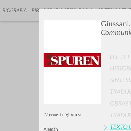
BIOGRAFÍA
BIBLIOGRAFÍA SECUNDARIA
CRITERIOS EDI
Giussani,
Communio
LEE EL 
HISTOR
GIU
SÍNTESI
TRADU
OBRAS 
TRADUC
Giussani Luigi
Autor
TEXTO 
Alemán