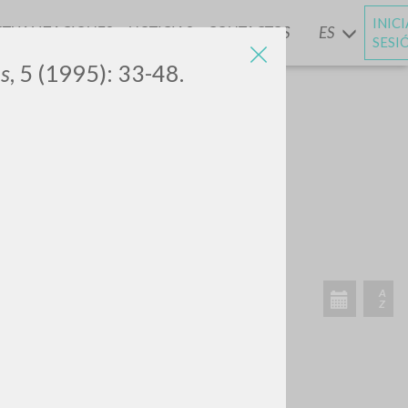
INIC
CTUALIZACIONES
NOTICIAS
CONTACTOS
ES
Y
SESI
s
, 5 (1995): 33-48.
VIDADES RECIENTES
A
Z