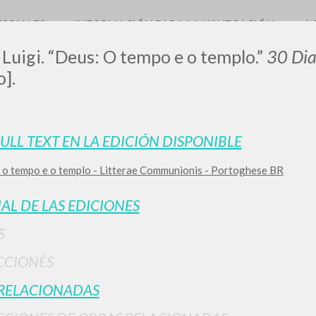
TORIALES
INFORMACIÓN PARA LA NAVEGACIÓN
A
 Luigi. “Deus: O tempo e o templo.”
30 Dia
].
0
DOCUMENTOS ENCONTRADOS
FULL TEXT EN LA EDICIÓN DISPONIBLE
 o tempo e o templo - Litterae Communionis - Portoghese BR
Ver detalles por tipo
IDIOMA
AUTOR
AÑO
ACTI
IAL DE LAS EDICIONES
S
CCIONÉS
RELACIONADAS
RESULTADOS SUCESIVOS