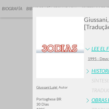
BIOGRAFÍA
BIBLIOGRAFÍA SECUNDARIA
CRITERIOS EDI
Giussani,
[Tradução
LEE EL 
1995 - Deus:
TIPOLOGÍA
HISTOR
SÍNTESI
Giussani Luigi
Autor
TRADU
Portoghese BR
OBRAS 
30 Dias