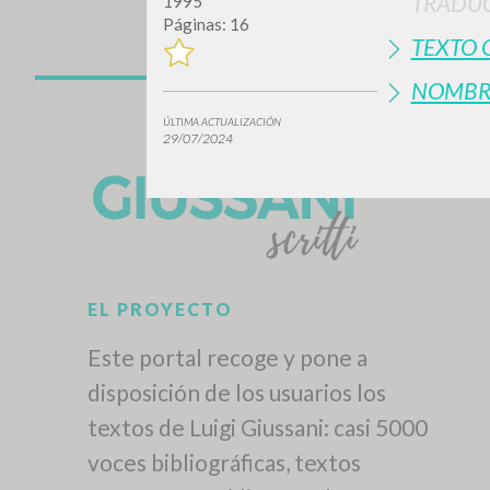
TRADUC
1995
Páginas: 16
TEXTO 
NOMBR
ÚLTIMA ACTUALIZACIÓN
29/07/2024
EL PROYECTO
Este portal recoge y pone a
disposición de los usuarios los
textos de Luigi Giussani: casi 5000
voces bibliográficas, textos