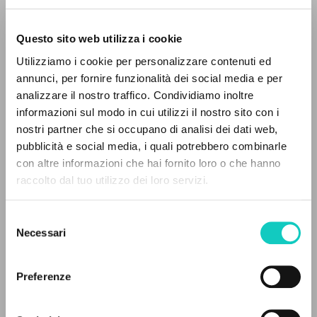
Questo sito web utilizza i cookie
Utilizziamo i cookie per personalizzare contenuti ed
annunci, per fornire funzionalità dei social media e per
analizzare il nostro traffico. Condividiamo inoltre
Giussani Luigi
Autor
informazioni sul modo in cui utilizzi il nostro sito con i
nostri partner che si occupano di analisi dei dati web,
Español
pubblicità e social media, i quali potrebbero combinarle
Litterae Communionis-Huellas
EL PROYECTO
con altre informazioni che hai fornito loro o che hanno
2002
Páginas: 12
raccolto dal tuo utilizzo dei loro servizi.
Este portal recoge y pone a disposición de los
usuarios los textos de Luigi Giussani: casi 5000
Selezione
voces bibliográficas, textos íntegros en 5
Necessari
del
ÚLTIMA ACTUALIZACIÓN
idiomas y líneas temáticas.
consenso
26/08/2020
Preferenze
NAVEGA