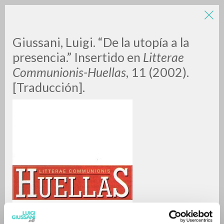
Giussani, Luigi. “De la utopía a la
presencia.” Insertido en
Litterae
Communionis-Huellas
, 11 (2002).
[Traducción].
BÚSQUEDA AVANZADA »
A
Z
0
DOCUMENTOS ENCONTRADOS
RESULTADOS SUCESIVOS