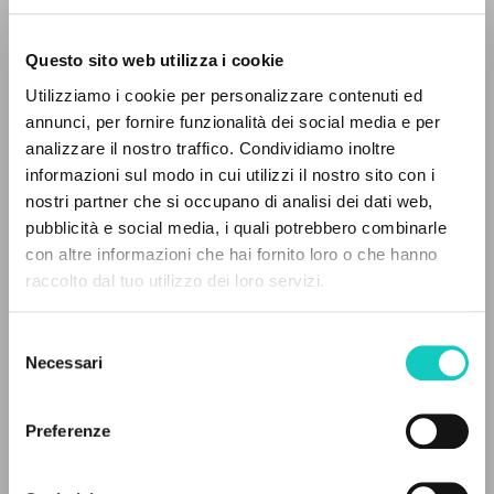
Questo sito web utilizza i cookie
BÚSQUEDA AVANZADA »
Utilizziamo i cookie per personalizzare contenuti ed
A
Z
annunci, per fornire funzionalità dei social media e per
analizzare il nostro traffico. Condividiamo inoltre
Giussani Luigi
Autor
0
DOCUMENTOS ENCONTRADOS
informazioni sul modo in cui utilizzi il nostro sito con i
nostri partner che si occupano di analisi dei dati web,
Francés
pubblicità e social media, i quali potrebbero combinarle
Litterae Communionis-Traces
con altre informazioni che hai fornito loro o che hanno
2002
Páginas: 12
raccolto dal tuo utilizzo dei loro servizi.
RESULTADOS SUCESIVOS
Selezione
Necessari
del
ÚLTIMA ACTUALIZACIÓN
consenso
27/02/2020
Preferenze