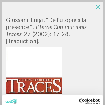
LUIGI
Giussani, Luigi. “De l’utopie à la
presénce.”
Litterae Communionis-
Traces
, 27 (2002): 17-28.
GIUSSANI
[Traduction].
scritti