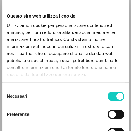
Questo sito web utilizza i cookie
Giussani Luigi
Autor
Utilizziamo i cookie per personalizzare contenuti ed
annunci, per fornire funzionalità dei social media e per
Alemán
EL PROYECTO
analizzare il nostro traffico. Condividiamo inoltre
CL
1999
informazioni sul modo in cui utilizzi il nostro sito con i
Este portal recoge y pone a disposición de los
Páginas: 6
nostri partner che si occupano di analisi dei dati web,
usuarios los textos de Luigi Giussani: casi 5000
pubblicità e social media, i quali potrebbero combinarle
voces bibliográficas, textos íntegros en 5
con altre informazioni che hai fornito loro o che hanno
idiomas y líneas temáticas.
raccolto dal tuo utilizzo dei loro servizi.
ÚLTIMA ACTUALIZACIÓN
18/06/2021
Selezione
NAVEGA
Necessari
del
consenso
Búsqueda avanzada »
LEE EL FULL TEXT EN LA EDICIÓN
Il PerCorso
Preferenze
DISPONIBLE
Contactos
Iniciar sesión
HISTORIAL DE LAS EDICIONES