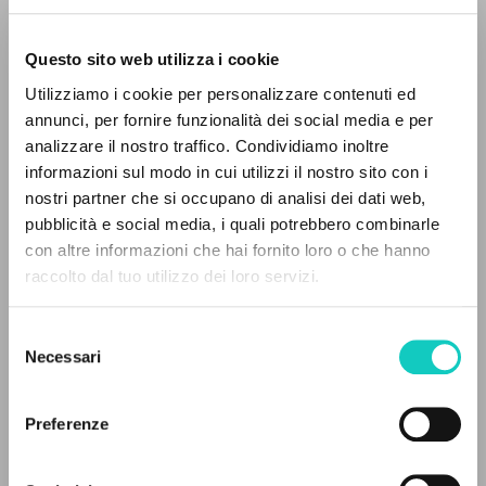
Questo sito web utilizza i cookie
Utilizziamo i cookie per personalizzare contenuti ed
annunci, per fornire funzionalità dei social media e per
Giussani Luigi
Autor
analizzare il nostro traffico. Condividiamo inoltre
informazioni sul modo in cui utilizzi il nostro sito con i
Alemán
CL
nostri partner che si occupano di analisi dei dati web,
1993
pubblicità e social media, i quali potrebbero combinarle
Páginas: 3
con altre informazioni che hai fornito loro o che hanno
raccolto dal tuo utilizzo dei loro servizi.
BÚSQUEDA AVANZADA »
Selezione
A
ÚLTIMA ACTUALIZACIÓN
Z
16/07/2020
Necessari
del
consenso
0
DOCUMENTOS ENCONTRADOS
Preferenze
LEE EL FULL TEXT EN LA EDICIÓN
DISPONIBLE