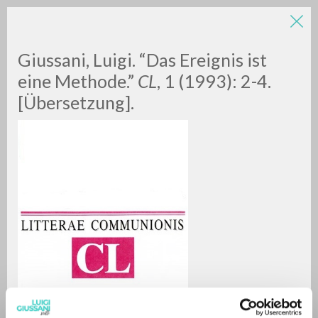
LUIGI
Giussani, Luigi. “Das Ereignis ist
eine Methode.”
CL
, 1 (1993): 2-4.
GIUSSANI
[Übersetzung].
scritti