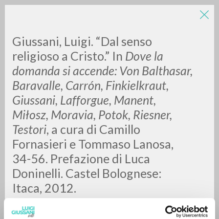
Giussani, Luigi. “Dal senso
religioso a Cristo.” In
Dove la
domanda si accende: Von Balthasar,
Baravalle, Carrón, Finkielkraut,
Giussani, Lafforgue, Manent,
Miłosz, Moravia, Potok, Riesner,
BÚSQUEDA AVANZADA »
Testor
i
, a cura di Camillo
A
Z
Fornasieri e Tommaso Lanosa,
34-56. Prefazione di Luca
0
DOCUMENTOS ENCONTRADOS
Doninelli. Castel Bolognese:
Itaca, 2012.
RESULTADOS SUCESIVOS