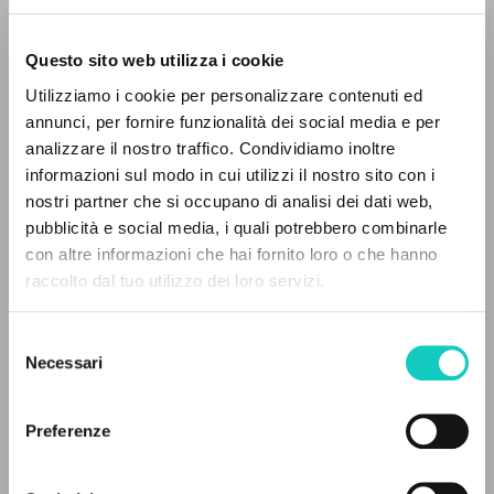
Questo sito web utilizza i cookie
Utilizziamo i cookie per personalizzare contenuti ed
annunci, per fornire funzionalità dei social media e per
analizzare il nostro traffico. Condividiamo inoltre
informazioni sul modo in cui utilizzi il nostro sito con i
nostri partner che si occupano di analisi dei dati web,
pubblicità e social media, i quali potrebbero combinarle
EL PROYECTO
con altre informazioni che hai fornito loro o che hanno
raccolto dal tuo utilizzo dei loro servizi.
Este portal recoge y pone a disposición de los
usuarios los textos de Luigi Giussani: casi 5000
Selezione
voces bibliográficas, textos íntegros en 5
Necessari
del
idiomas y líneas temáticas.
Doninelli Luca
Introducción
consenso
Fornasieri Camillo
Editor
Preferenze
Giussani Luigi
Autor
NAVEGA
Lanosa Tommaso
Editor