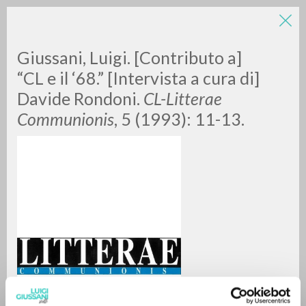
LUIGI
Giussani, Luigi. [Contributo a]
“CL e il ‘68.” [Intervista a cura di]
Davide Rondoni.
CL-Litterae
GIUSSANI
Communionis
, 5 (1993): 11-13.
scritti