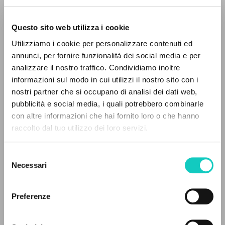
Questo sito web utilizza i cookie
BÚSQUEDA AVANZADA »
Utilizziamo i cookie per personalizzare contenuti ed
A
Z
annunci, per fornire funzionalità dei social media e per
analizzare il nostro traffico. Condividiamo inoltre
Giussani Luigi
Autor
0
DOCUMENTOS ENCONTRADOS
informazioni sul modo in cui utilizzi il nostro sito con i
Rondoni Davide
Entrevista
nostri partner che si occupano di analisi dei dati web,
pubblicità e social media, i quali potrebbero combinarle
Italiano
con altre informazioni che hai fornito loro o che hanno
CL-Litterae Communionis
raccolto dal tuo utilizzo dei loro servizi.
1993
RESULTADOS SUCESIVOS
Páginas: 3
Selezione
Necessari
del
consenso
ÚLTIMA ACTUALIZACIÓN
22/01/2021
Preferenze