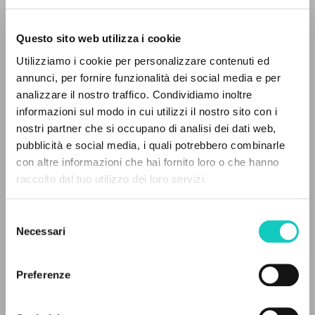
Questo sito web utilizza i cookie
Utilizziamo i cookie per personalizzare contenuti ed
annunci, per fornire funzionalità dei social media e per
analizzare il nostro traffico. Condividiamo inoltre
informazioni sul modo in cui utilizzi il nostro sito con i
nostri partner che si occupano di analisi dei dati web,
Giussani Luigi
Autor
pubblicità e social media, i quali potrebbero combinarle
Hernández Fabila Rafael
Presentación
EL PROYECTO
con altre informazioni che hai fornito loro o che hanno
raccolto dal tuo utilizzo dei loro servizi.
Español
Este portal recoge y pone a disposición de los
CL-Comunión y Liberación
usuarios los textos de Luigi Giussani: casi 5000
1987
Selezione
Páginas: 52
voces bibliográficas, textos íntegros en 5
Necessari
del
idiomas y líneas temáticas.
consenso
Preferenze
ÚLTIMA ACTUALIZACIÓN
NAVEGA
30/06/2021