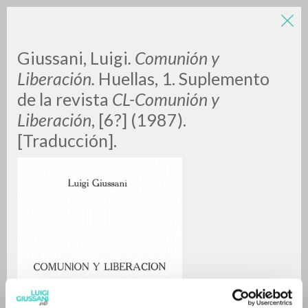
Giussani, Luigi
. Comunión y
Liberación.
Huellas, 1.
Suplemento
de la revista
CL-Comunión y
Liberación
, [6?] (1987).
[Traducción].
BÚSQUEDA AVANZADA »
A
Z
0
DOCUMENTOS ENCONTRADOS
RESULTADOS SUCESIVOS