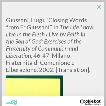
Giussani, Luigi. “Closing Words
from Fr Giussani.” In
The Life I now
Live in the Flesh I Live by Faith in
the Son of God: Exercises of the
Fraternity of Communion and
Liberation
, 46-47. Milano:
BÚSQUEDA AVANZADA »
Fraternità di Comunione e
A
Z
Liberazione, 2002. [Translation].
0
DOCUMENTOS ENCONTRADOS
RESULTADOS SUCESIVOS