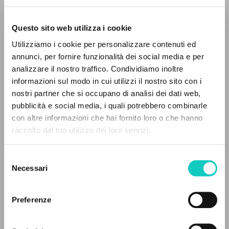
Questo sito web utilizza i cookie
Utilizziamo i cookie per personalizzare contenuti ed
annunci, per fornire funzionalità dei social media e per
analizzare il nostro traffico. Condividiamo inoltre
informazioni sul modo in cui utilizzi il nostro sito con i
nostri partner che si occupano di analisi dei dati web,
pubblicità e social media, i quali potrebbero combinarle
EL PROYECTO
con altre informazioni che hai fornito loro o che hanno
raccolto dal tuo utilizzo dei loro servizi.
Este portal recoge y pone a disposición de los
Giussani Luigi
Autor
usuarios los textos de Luigi Giussani: casi 5000
Selezione
Mörlin Visconti Edo
Traductor
voces bibliográficas, textos íntegros en 5
Necessari
del
Scott Susan
Traductor
idiomas y líneas temáticas.
consenso
Fraternità di Comunione e Liberazione
Preferenze
Inglés
NAVEGA
2002