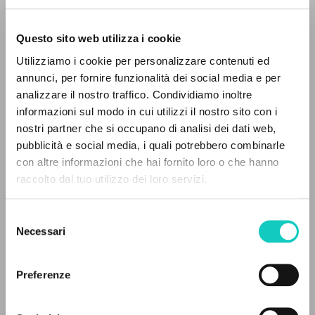
Questo sito web utilizza i cookie
Utilizziamo i cookie per personalizzare contenuti ed
annunci, per fornire funzionalità dei social media e per
EL PROYECTO
analizzare il nostro traffico. Condividiamo inoltre
informazioni sul modo in cui utilizzi il nostro sito con i
Este portal recoge y pone a disposición de los
nostri partner che si occupano di analisi dei dati web,
usuarios los textos de Luigi Giussani: casi 5000
pubblicità e social media, i quali potrebbero combinarle
voces bibliográficas, textos íntegros en 5
con altre informazioni che hai fornito loro o che hanno
idiomas y líneas temáticas.
raccolto dal tuo utilizzo dei loro servizi.
Giussani Luigi
Autor
Mörlin Visconti Edo
Traductor
Selezione
Scott Susan
Traductor
NAVEGA
Necessari
del
consenso
Búsqueda avanzada »
Fraternità di Comunione e Liberazione
Inglés
Il PerCorso
Preferenze
2004
Contactos
Páginas: 4
Iniciar sesión