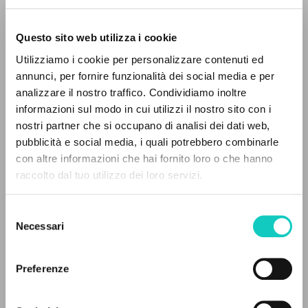
Questo sito web utilizza i cookie
BÚSQUEDA AVANZADA »
Utilizziamo i cookie per personalizzare contenuti ed
A
Z
annunci, per fornire funzionalità dei social media e per
analizzare il nostro traffico. Condividiamo inoltre
0
DOCUMENTOS ENCONTRADOS
informazioni sul modo in cui utilizzi il nostro sito con i
nostri partner che si occupano di analisi dei dati web,
Di Gioia Milene
Editor y prologuista
pubblicità e social media, i quali potrebbero combinarle
Giussani Luigi
Autor
con altre informazioni che hai fornito loro o che hanno
raccolto dal tuo utilizzo dei loro servizi.
RESULTADOS SUCESIVOS
San Paolo
Italiano
2015
Selezione
Páginas: 192
Necessari
del
consenso
Preferenze
ÚLTIMA ACTUALIZACIÓN
05/06/2025