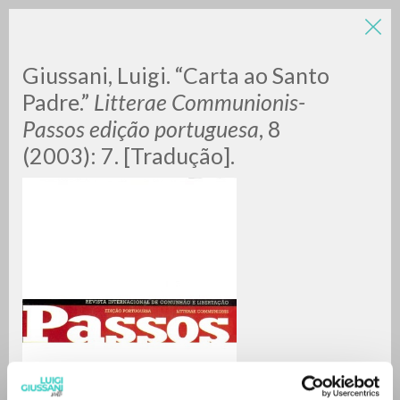
Giussani, Luigi. “Carta ao Santo
Padre.”
Litterae Communionis-
Passos edição portuguesa
, 8
(2003): 7. [Tradução].
A
Z
0
DOCUMENTOS ENCONTRADOS
RESULTADOS SUCESIVOS