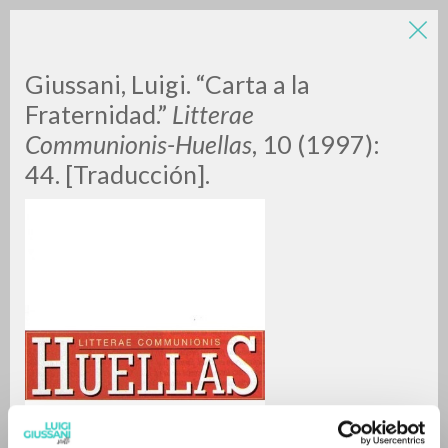
LUIGI
Giussani, Luigi. “Carta a la
Fraternidad.”
Litterae
Communionis-Huellas
, 10 (1997):
GIUSSANI
44. [Traducción].
scritti