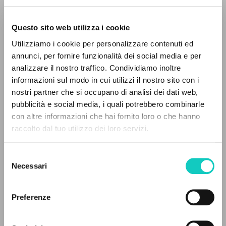
Questo sito web utilizza i cookie
BÚSQUEDA AVANZADA »
Utilizziamo i cookie per personalizzare contenuti ed
A
Z
annunci, per fornire funzionalità dei social media e per
analizzare il nostro traffico. Condividiamo inoltre
Giussani Luigi
Autor
0
DOCUMENTOS ENCONTRADOS
informazioni sul modo in cui utilizzi il nostro sito con i
nostri partner che si occupano di analisi dei dati web,
Español
pubblicità e social media, i quali potrebbero combinarle
Litterae Communionis-Huellas
con altre informazioni che hai fornito loro o che hanno
1997
Páginas: 1
raccolto dal tuo utilizzo dei loro servizi.
RESULTADOS SUCESIVOS
Selezione
Necessari
del
ÚLTIMA ACTUALIZACIÓN
consenso
09/09/2021
Preferenze