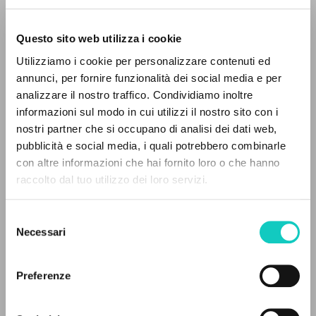
Questo sito web utilizza i cookie
BÚSQUEDA AVANZADA »
Utilizziamo i cookie per personalizzare contenuti ed
A
Z
annunci, per fornire funzionalità dei social media e per
analizzare il nostro traffico. Condividiamo inoltre
Giussani Luigi
Autor
0
DOCUMENTOS ENCONTRADOS
informazioni sul modo in cui utilizzi il nostro sito con i
nostri partner che si occupano di analisi dei dati web,
Ruso
pubblicità e social media, i quali potrebbero combinarle
Litterae Communionis-Sled
con altre informazioni che hai fornito loro o che hanno
2002
Páginas: 4
raccolto dal tuo utilizzo dei loro servizi.
RESULTADOS SUCESIVOS
Selezione
Necessari
del
ÚLTIMA ACTUALIZACIÓN
consenso
10/07/2020
Preferenze