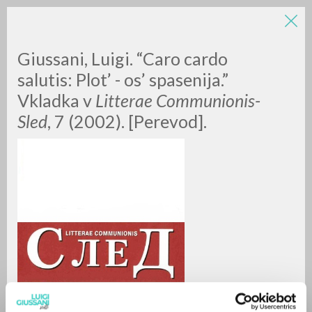
LUIGI
Giussani, Luigi. “Caro cardo
salutis: Plot’ - os’ spasenija.”
Vkladka v
Litterae Communionis-
GIUSSANI
Sled
, 7 (2002). [Perevod].
scritti