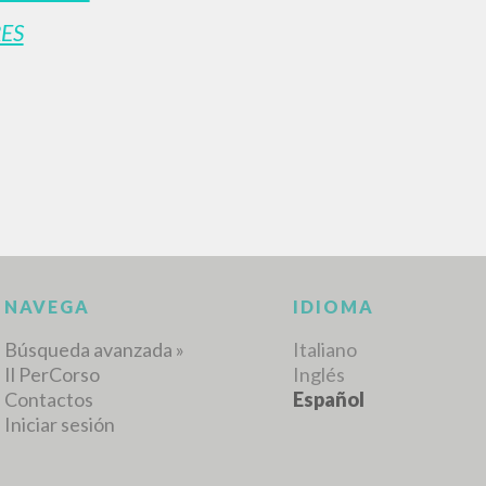
ES
BÚSQUEDA AVANZ
s resultados aún más precisos? Utilizar el
0
DOCUMENTOS ENCONTRADOS
Ver detalles por tipo
IDIOMA
AUTOR
AÑO
ACTI