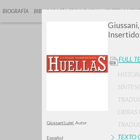
BIOGRAFÍA
BIBLIOGRAFÍA SECUNDARIA
CRITERIOS EDI
Giussani, 
Insertid
FULL T
HISTOR
GIU
SÍNTESI
TRADU
OBRAS 
Giussani Luigi
Autor
TRADUC
TEXTO 
Español