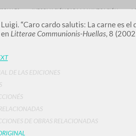
TORIALES
INFORMACIÓN PARA LA NAVEGACIÓN
A
Luigi. “Caro cardo salutis: La carne es el q
o en
Litterae Communionis-Huellas
, 8 (2002
LUIGI
EXT
IAL DE LAS EDICIONES
SSANI
S
CCIONÉS
scritti
RELACIONADAS
CIONES DE OBRAS RELACIONADAS
ORIGINAL