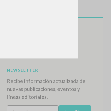
BUSCA
Frase exacta
ADA »
VIDADES RECIENTES
A
Z