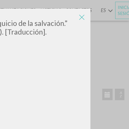
INIC
CTUALIZACIONES
NOTICIAS
CONTACTOS
ES
Y
SESI
uicio de la salvación.”
). [Traducción].