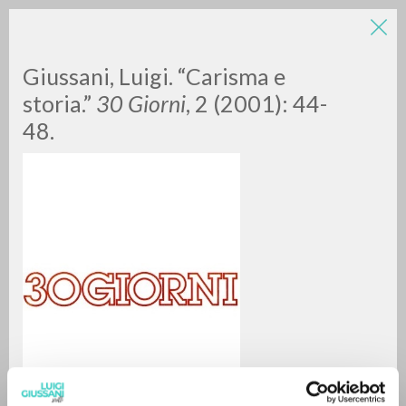
Giussani, Luigi. “Carisma e
storia.”
30 Giorni
, 2 (2001): 44-
48.
BÚSQUEDA AVANZADA »
A
Z
0
DOCUMENTOS ENCONTRADOS
RESULTADOS SUCESIVOS