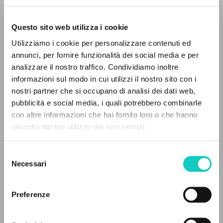
Questo sito web utilizza i cookie
Giussani Luigi
Autor
Utilizziamo i cookie per personalizzare contenuti ed
annunci, per fornire funzionalità dei social media e per
Italiano
analizzare il nostro traffico. Condividiamo inoltre
30 Giorni
2001
informazioni sul modo in cui utilizzi il nostro sito con i
Páginas: 5
nostri partner che si occupano di analisi dei dati web,
pubblicità e social media, i quali potrebbero combinarle
EL PROYECTO
con altre informazioni che hai fornito loro o che hanno
raccolto dal tuo utilizzo dei loro servizi.
Este portal recoge y pone a disposición de los
ÚLTIMA ACTUALIZACIÓN
02/03/2020
usuarios los textos de Luigi Giussani: casi 5000
Selezione
voces bibliográficas, textos íntegros en 5
Necessari
del
idiomas y líneas temáticas.
consenso
LEE EL FULL TEXT EN LA EDICIÓN
Preferenze
DISPONIBLE
NAVEGA