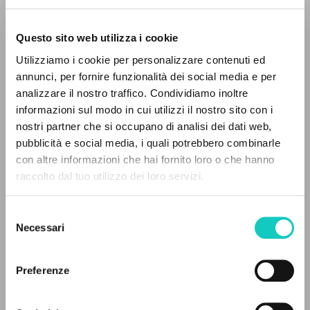
Questo sito web utilizza i cookie
BÚSQUEDA AVANZADA »
Utilizziamo i cookie per personalizzare contenuti ed
A
Z
annunci, per fornire funzionalità dei social media e per
analizzare il nostro traffico. Condividiamo inoltre
Giussani Luigi
Autor
0
DOCUMENTOS ENCONTRADOS
informazioni sul modo in cui utilizzi il nostro sito con i
nostri partner che si occupano di analisi dei dati web,
Español
pubblicità e social media, i quali potrebbero combinarle
Litterae Communionis-Huellas
con altre informazioni che hai fornito loro o che hanno
1999
Páginas: 12
raccolto dal tuo utilizzo dei loro servizi.
RESULTADOS SUCESIVOS
Selezione
Necessari
del
ÚLTIMA ACTUALIZACIÓN
consenso
12/10/2020
Preferenze