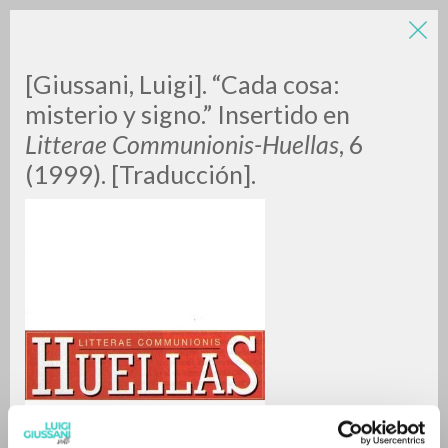
LUIGI
[Giussani, Luigi]. “Cada cosa:
misterio y signo.” Insertido en
Litterae Communionis-Huellas
, 6
GIUSSANI
(1999). [Traducción].
scritti