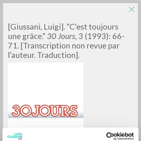
[Giussani, Luigi]. “C’est toujours
une grâce.”
30 Jours
, 3 (1993): 66-
71. [Transcription non revue par
l’auteur. Traduction].
BÚSQUEDA AVANZADA »
A
Z
0
DOCUMENTOS ENCONTRADOS
RESULTADOS SUCESIVOS