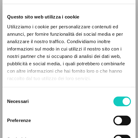
Questo sito web utilizza i cookie
Utilizziamo i cookie per personalizzare contenuti ed
Giussani Luigi
Autor
annunci, per fornire funzionalità dei social media e per
analizzare il nostro traffico. Condividiamo inoltre
Francés
informazioni sul modo in cui utilizzi il nostro sito con i
30 Jours
nostri partner che si occupano di analisi dei dati web,
1993
pubblicità e social media, i quali potrebbero combinarle
Páginas: 6
EL PROYECTO
con altre informazioni che hai fornito loro o che hanno
raccolto dal tuo utilizzo dei loro servizi.
Este portal recoge y pone a disposición de los
usuarios los textos de Luigi Giussani: casi 5000
ÚLTIMA ACTUALIZACIÓN
Selezione
02/09/2020
voces bibliográficas, textos íntegros en 5
Necessari
del
idiomas y líneas temáticas.
consenso
Preferenze
LEE EL FULL TEXT EN LA EDICIÓN
NAVEGA
DISPONIBLE