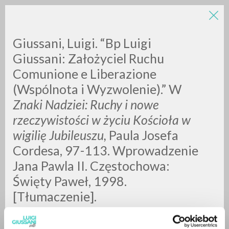
Giussani, Luigi. “Bp Luigi
Giussani: Założyciel Ruchu
Comunione e Liberazione
(Wspólnota i Wyzwolenie).” W
Znaki Nadziei: Ruchy i nowe
rzeczywistości w życiu Kościoła w
BÚSQUEDA AVANZADA »
wigilię Jubileuszu,
Paula Josefa
A
Z
Cordesa, 97-113. Wprowadzenie
Jana Pawla II. Częstochowa:
0
DOCUMENTOS ENCONTRADOS
Święty Paweł, 1998.
[Tłumaczenie].
RESULTADOS SUCESIVOS