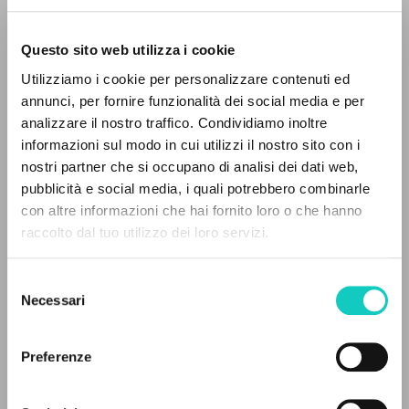
Questo sito web utilizza i cookie
Utilizziamo i cookie per personalizzare contenuti ed
annunci, per fornire funzionalità dei social media e per
analizzare il nostro traffico. Condividiamo inoltre
informazioni sul modo in cui utilizzi il nostro sito con i
nostri partner che si occupano di analisi dei dati web,
pubblicità e social media, i quali potrebbero combinarle
EL PROYECTO
con altre informazioni che hai fornito loro o che hanno
raccolto dal tuo utilizzo dei loro servizi.
Este portal recoge y pone a disposición de los
usuarios los textos de Luigi Giussani: casi 5000
Selezione
voces bibliográficas, textos íntegros en 5
Necessari
del
idiomas y líneas temáticas.
Cordes Paul Josef
Autor
consenso
Giussani Luigi
Autor
Preferenze
NAVEGA
Święty Paweł
Polaco