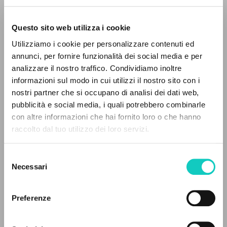
Questo sito web utilizza i cookie
Utilizziamo i cookie per personalizzare contenuti ed
annunci, per fornire funzionalità dei social media e per
analizzare il nostro traffico. Condividiamo inoltre
informazioni sul modo in cui utilizzi il nostro sito con i
Costa e Silva Sofia
Traductor
nostri partner che si occupano di analisi dei dati web,
Giussani Luigi
Autor
pubblicità e social media, i quali potrebbero combinarle
EL PROYECTO
con altre informazioni che hai fornito loro o che hanno
Edições Tenacitas
raccolto dal tuo utilizzo dei loro servizi.
Portugués
Este portal recoge y pone a disposición de los
2010
usuarios los textos de Luigi Giussani: casi 5000
Páginas: 232
Selezione
voces bibliográficas, textos íntegros en 5
Necessari
del
idiomas y líneas temáticas.
consenso
Preferenze
ÚLTIMA ACTUALIZACIÓN
28/06/2023
NAVEGA