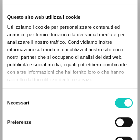
Questo sito web utilizza i cookie
Utilizziamo i cookie per personalizzare contenuti ed
annunci, per fornire funzionalità dei social media e per
EL PROYECTO
analizzare il nostro traffico. Condividiamo inoltre
informazioni sul modo in cui utilizzi il nostro sito con i
Este portal recoge y pone a disposición de los
nostri partner che si occupano di analisi dei dati web,
usuarios los textos de Luigi Giussani: casi 5000
pubblicità e social media, i quali potrebbero combinarle
voces bibliográficas, textos íntegros en 5
con altre informazioni che hai fornito loro o che hanno
Cassone Inés
Traductor
idiomas y líneas temáticas.
raccolto dal tuo utilizzo dei loro servizi.
Giussani Luigi
Autor
Premat Silvina
Revisor
Selezione
Sisto Martín H.
Traductor
NAVEGA
Necessari
del
consenso
Búsqueda avanzada »
El hilo rojo Universitarios Argentinos
Il PerCorso
Español
Preferenze
Contactos
1992
Iniciar sesión
Páginas: 28