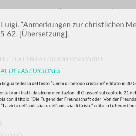
TORIALES
INFORMACIÓN PARA LA NAVEGACIÓN
A
 Luigi. “Anmerkungen zur christlichen M
5-62. [Übersetzung].
0
DOCUMENTOS ENCONTRADOS
FULL TEXT EN LA EDICIÓN DISPONIBLE
IAL DE LAS EDICIONES
Ver detalles por tipo
 lingua tedesca del testo “Cenni di metodo cristiano” editato in
30 G
IDIOMA
AUTOR
AÑO
ACTI
porta brani tratti da alcune meditazioni di Giussani sul capitolo 21 de
ia con il titolo “Die Tugend der Freundschaft oder: Von der Freunds
“La virtù dell’amicizia o: dell’amicizia di Cristo” edito in
Littterae Co
S
CCIONÉS
RESULTADOS SUCESIVOS