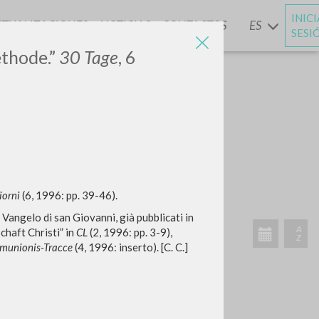
INIC
CTUALIZACIONES
NOTICIAS
CONTACTOS
ES
Y
SESI
ethode.”
30 Tage
, 6
iorni
(6, 1996: pp. 39-46).
VIDADES RECIENTES
l Vangelo di san Giovanni, già pubblicati in
A
chaft Christi” in
CL
(2, 1996: pp. 3-9),
Z
mmunionis-Tracce
(4, 1996: inserto). [C. C.]