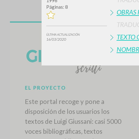
1996
Páginas: 8
OBRAS 
TRADUC
ÚLTIMA ACTUALIZACIÓN
TEXTO 
16/03/2020
NOMBR
EL PROYECTO
Este portal recoge y pone a
disposición de los usuarios los
textos de Luigi Giussani: casi 5000
voces bibliográficas, textos