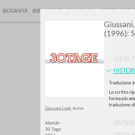
BIOGRAFÍA
BIBLIOGRAFÍA SECUNDARIA
CRITERIOS EDI
Giussani,
(1996): 5
LEE EL 
HISTOR
Traduzione in
TIPOLOGÍA
Lo scritto ri
forma più amp
traduzione di 
Giussani Luigi
Autor
SÍNTESI
Alemán
30 Tage
TRADU