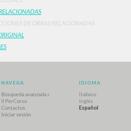
RELACIONADAS
CIONES DE OBRAS RELACIONADAS
ORIGINAL
ES
NAVEGA
IDIOMA
Búsqueda avanzada »
Italiano
Il PerCorso
Inglés
Contactos
Español
Iniciar sesión