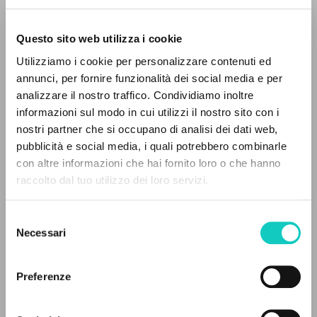
[CD-Audio + libretto].
Questo sito web utilizza i cookie
BÚSQUEDA AVANZADA »
Utilizziamo i cookie per personalizzare contenuti ed
A
Z
annunci, per fornire funzionalità dei social media e per
analizzare il nostro traffico. Condividiamo inoltre
0
DOCUMENTOS ENCONTRADOS
informazioni sul modo in cui utilizzi il nostro sito con i
nostri partner che si occupano di analisi dei dati web,
pubblicità e social media, i quali potrebbero combinarle
con altre informazioni che hai fornito loro o che hanno
raccolto dal tuo utilizzo dei loro servizi.
RESULTADOS SUCESIVOS
Selezione
Giussani Luigi
Autor
Necessari
del
Mozart Wolfgang Amadeus
Compositor
consenso
Preferenze
PHILIPS
Italiano
2005