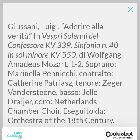
LUIGI
Giussani, Luigi. “Aderire alla
verità.” In
Vespri Solenni del
Confessore KV 339. Sinfonia n. 40
GIUSSANI
in sol minore KV 550
, di
Wolfgang
Amadeus Mozart, 1-2. Soprano:
scritti
Marinella Pennicchi, contralto:
Catherine Patriasz, tenore: Zeger
Vandersteene, basso: Jelle
Draijer, coro: Netherlands
Chamber Choir. Eseguito da:
Orchestra of the 18th Century.
Direttore: Frans Brüggen. Spirto
Gentil, 36. [S.l.]: Philips, 2005.