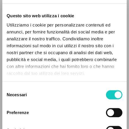
Questo sito web utilizza i cookie
Utilizziamo i cookie per personalizzare contenuti ed
Giussani Luigi
Autor
annunci, per fornire funzionalità dei social media e per
EL PROYECTO
analizzare il nostro traffico. Condividiamo inoltre
Italiano
informazioni sul modo in cui utilizzi il nostro sito con i
Avvenire
Este portal recoge y pone a disposición de los
1992
nostri partner che si occupano di analisi dei dati web,
usuarios los textos de Luigi Giussani: casi 5000
Páginas: 1
pubblicità e social media, i quali potrebbero combinarle
voces bibliográficas, textos íntegros en 5
con altre informazioni che hai fornito loro o che hanno
idiomas y líneas temáticas.
raccolto dal tuo utilizzo dei loro servizi.
ÚLTIMA ACTUALIZACIÓN
21/09/2020
Selezione
NAVEGA
Necessari
del
consenso
Búsqueda avanzada »
Il PerCorso
Preferenze
FULL TEXT
Contactos
Iniciar sesión