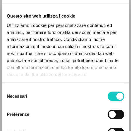
Questo sito web utilizza i cookie
Utilizziamo i cookie per personalizzare contenuti ed
annunci, per fornire funzionalità dei social media e per
analizzare il nostro traffico. Condividiamo inoltre
Farina Renato
Entrevista
informazioni sul modo in cui utilizzi il nostro sito con i
Giussani Luigi
Autor
nostri partner che si occupano di analisi dei dati web,
pubblicità e social media, i quali potrebbero combinarle
Polaco
EL PROYECTO
con altre informazioni che hai fornito loro o che hanno
Litterae Communionis-Ślady
raccolto dal tuo utilizzo dei loro servizi.
2005
Este portal recoge y pone a disposición de los
Páginas: 1
usuarios los textos de Luigi Giussani: casi 5000
Selezione
voces bibliográficas, textos íntegros en 5
Necessari
del
idiomas y líneas temáticas.
consenso
ÚLTIMA ACTUALIZACIÓN
04/05/2020
Preferenze
NAVEGA