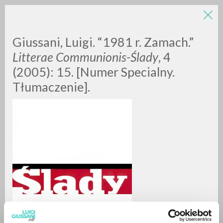
Giussani, Luigi. “1981 r. Zamach.”
Litterae Communionis-
Ślady
, 4
(2005): 15. [Numer Specialny.
Tłumaczenie].
BÚSQUEDA AVANZADA »
A
Z
0
DOCUMENTOS ENCONTRADOS
RESULTADOS SUCESIVOS