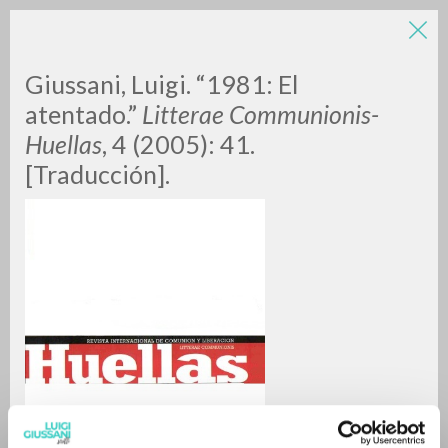
Giussani, Luigi. “1981: El
atentado.”
Litterae Communionis-
Huellas
, 4 (2005): 41.
[Traducción].
BÚSQUEDA AVANZADA »
A
Z
0
DOCUMENTOS ENCONTRADOS
RESULTADOS SUCESIVOS