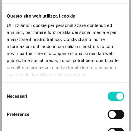
Questo sito web utilizza i cookie
Utilizziamo i cookie per personalizzare contenuti ed
annunci, per fornire funzionalità dei social media e per
analizzare il nostro traffico. Condividiamo inoltre
Giussani Luigi
Autor
informazioni sul modo in cui utilizzi il nostro sito con i
nostri partner che si occupano di analisi dei dati web,
Español
pubblicità e social media, i quali potrebbero combinarle
Litterae Communionis-Huellas
EL PROYECTO
con altre informazioni che hai fornito loro o che hanno
2005
Páginas: 1
raccolto dal tuo utilizzo dei loro servizi.
Este portal recoge y pone a disposición de los
usuarios los textos de Luigi Giussani: casi 5000
Selezione
voces bibliográficas, textos íntegros en 5
Necessari
del
ÚLTIMA ACTUALIZACIÓN
idiomas y líneas temáticas.
consenso
25/05/2026
Preferenze
NAVEGA