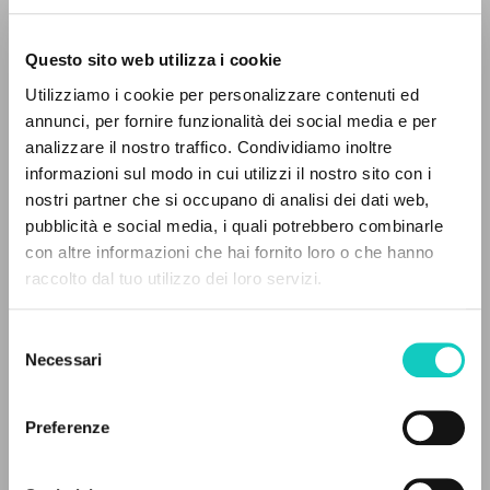
Questo sito web utilizza i cookie
BÚSQUEDA AVANZADA »
Utilizziamo i cookie per personalizzare contenuti ed
A
Z
annunci, per fornire funzionalità dei social media e per
analizzare il nostro traffico. Condividiamo inoltre
0
DOCUMENTOS ENCONTRADOS
informazioni sul modo in cui utilizzi il nostro sito con i
Giussani Luigi
Autor
nostri partner che si occupano di analisi dei dati web,
pubblicità e social media, i quali potrebbero combinarle
Español
con altre informazioni che hai fornito loro o che hanno
Litterae Communionis-Huellas
raccolto dal tuo utilizzo dei loro servizi.
2005
RESULTADOS SUCESIVOS
Páginas: 1
Selezione
Necessari
del
consenso
ÚLTIMA ACTUALIZACIÓN
25/05/2026
Preferenze