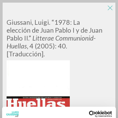
LUIGI
Giussani, Luigi. “1978: La
elección de Juan Pablo I y de Juan
Pablo II.”
Litterae Communionid-
GIUSSANI
Huellas
, 4 (2005): 40.
[Traducción].
scritti