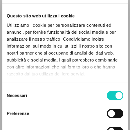
Questo sito web utilizza i cookie
Utilizziamo i cookie per personalizzare contenuti ed
annunci, per fornire funzionalità dei social media e per
Farina Renato
Entrevista
EL PROYECTO
analizzare il nostro traffico. Condividiamo inoltre
Giussani Luigi
Autor
informazioni sul modo in cui utilizzi il nostro sito con i
Este portal recoge y pone a disposición de los
nostri partner che si occupano di analisi dei dati web,
usuarios los textos de Luigi Giussani: casi 5000
Alemán
pubblicità e social media, i quali potrebbero combinarle
Litterae Communionis-Spuren
voces bibliográficas, textos íntegros en 5
con altre informazioni che hai fornito loro o che hanno
2005
idiomas y líneas temáticas.
raccolto dal tuo utilizzo dei loro servizi.
Páginas: 1
Selezione
NAVEGA
Necessari
del
ÚLTIMA ACTUALIZACIÓN
consenso
Búsqueda avanzada »
25/02/2020
Il PerCorso
Preferenze
Contactos
Iniciar sesión