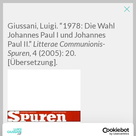
Giussani, Luigi. “1978: Die Wahl
Johannes Paul I und Johannes
Paul II.”
Litterae Communionis-
Spuren
, 4 (2005): 20.
A
Z
[Übersetzung].
0
DOCUMENTOS ENCONTRADOS
RESULTADOS SUCESIVOS