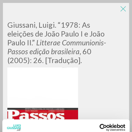
Giussani, Luigi. “1978: As
eleições de João Paulo I e João
Paulo II.”
Litterae Communionis-
Passos edição brasileira
, 60
(2005): 26. [Tradução].
BÚSQUEDA AVANZADA »
A
Z
0
DOCUMENTOS ENCONTRADOS
RESULTADOS SUCESIVOS