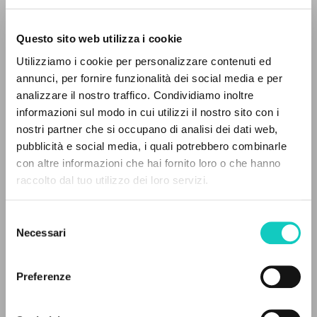
Questo sito web utilizza i cookie
Utilizziamo i cookie per personalizzare contenuti ed
annunci, per fornire funzionalità dei social media e per
analizzare il nostro traffico. Condividiamo inoltre
informazioni sul modo in cui utilizzi il nostro sito con i
Farina Renato
Entrevista
nostri partner che si occupano di analisi dei dati web,
Giussani Luigi
Autor
pubblicità e social media, i quali potrebbero combinarle
EL PROYECTO
con altre informazioni che hai fornito loro o che hanno
Portoghese BR
raccolto dal tuo utilizzo dei loro servizi.
Litterae Communionis-Passos edição brasileira
Este portal recoge y pone a disposición de los
2005
usuarios los textos de Luigi Giussani: casi 5000
Páginas: 1
Selezione
voces bibliográficas, textos íntegros en 5
Necessari
del
idiomas y líneas temáticas.
consenso
Preferenze
ÚLTIMA ACTUALIZACIÓN
20/09/2024
NAVEGA