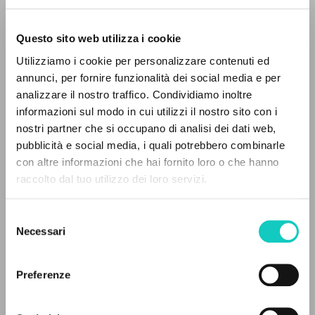
Questo sito web utilizza i cookie
Utilizziamo i cookie per personalizzare contenuti ed
annunci, per fornire funzionalità dei social media e per
analizzare il nostro traffico. Condividiamo inoltre
informazioni sul modo in cui utilizzi il nostro sito con i
nostri partner che si occupano di analisi dei dati web,
pubblicità e social media, i quali potrebbero combinarle
THE PROJECT
con altre informazioni che hai fornito loro o che hanno
raccolto dal tuo utilizzo dei loro servizi.
The portal collects and gives access to the
Schindler David L.
Author
writings of Luigi Giussani: nearly 5,000
Selezione
bibliographic references, full texts in 5
Necessari
English
del
languages, and dedicated thematic sections.
Communio: International Catholic Review
consenso
1998
Preferenze
Pages: 17
BROWSE