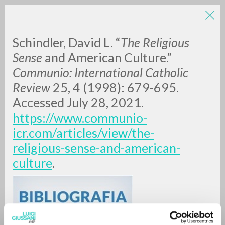
Schindler, David L. “
The Religious
Sense
and American Culture.”
Communio: International Catholic
Review
25, 4 (1998): 679-695.
Accessed July 28, 2021.
https://www.communio-
ADVANCED SEARCH »
icr.com/articles/view/the-
A
Z
religious-sense-and-american-
culture
.
0
RESULTS FOUND
MORE RESULTS