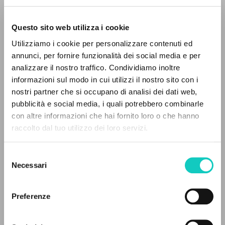
Questo sito web utilizza i cookie
ADVANCED SEARCH »
Utilizziamo i cookie per personalizzare contenuti ed
A
Z
annunci, per fornire funzionalità dei social media e per
analizzare il nostro traffico. Condividiamo inoltre
0
RESULTS FOUND
informazioni sul modo in cui utilizzi il nostro sito con i
nostri partner che si occupano di analisi dei dati web,
pubblicità e social media, i quali potrebbero combinarle
con altre informazioni che hai fornito loro o che hanno
raccolto dal tuo utilizzo dei loro servizi.
MORE RESULTS
Boiardi Massimiliano Matteo
Author
Selezione
Necessari
Italian
del
2009
consenso
Pages: 162
Preferenze