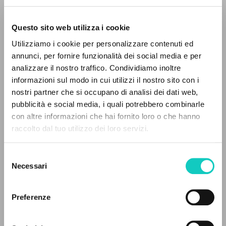
Questo sito web utilizza i cookie
ADVANCED SEARCH »
Utilizziamo i cookie per personalizzare contenuti ed
A
Z
annunci, per fornire funzionalità dei social media e per
analizzare il nostro traffico. Condividiamo inoltre
0
RESULTS FOUND
informazioni sul modo in cui utilizzi il nostro sito con i
nostri partner che si occupano di analisi dei dati web,
pubblicità e social media, i quali potrebbero combinarle
Baroš Jirí
Author
con altre informazioni che hai fornito loro o che hanno
raccolto dal tuo utilizzo dei loro servizi.
MORE RESULTS
Czech
Communio: Mezinárodní katolická revue
Selezione
2021
Necessari
Pages: 13
del
consenso
Preferenze
LATEST UPDATE
21/04/2023