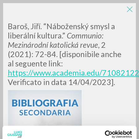
LUIGI
Baroš, Jiří. “Náboženský smysl a
liberální kultura.”
Communio:
Mezinárodní katolická revue
, 2
GIUSSANI
(2021): 72-84. [disponibile anche
al seguente link:
scritti
https://www.academia.edu/71082122/
Verificato in data 14/04/2023].