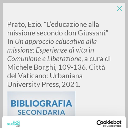
Prato, Ezio. “L’educazione alla
missione secondo don Giussani.”
In
Un approccio educativo alla
missione: Esperienze di vita in
Comunione e Liberazione
, a cura di
Michele Borghi, 109-136. Città
ADVANCED SEARCH »
del Vaticano: Urbaniana
A
Z
University Press, 2021.
0
RESULTS FOUND
MORE RESULTS