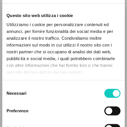
Questo sito web utilizza i cookie
Utilizziamo i cookie per personalizzare contenuti ed
annunci, per fornire funzionalità dei social media e per
analizzare il nostro traffico. Condividiamo inoltre
informazioni sul modo in cui utilizzi il nostro sito con i
nostri partner che si occupano di analisi dei dati web,
pubblicità e social media, i quali potrebbero combinarle
THE PROJECT
con altre informazioni che hai fornito loro o che hanno
Borghi Michele
Curator
raccolto dal tuo utilizzo dei loro servizi.
The portal collects and gives access to the
Prato Ezio
Author
writings of Luigi Giussani: nearly 5,000
Selezione
bibliographic references, full texts in 5
Urbaniana University Press
Necessari
del
Italian
languages, and dedicated thematic sections.
consenso
2021
Pages: 28
Preferenze
BROWSE