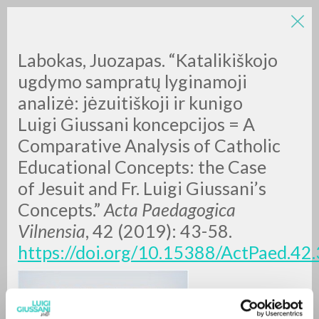
LUIGI
Labokas, Juozapas. “Katalikiškojo
ugdymo sampratų lyginamoji
analizė: jėzuitiškoji ir kunigo
GIUSSANI
Luigi Giussani koncepcijos = A
Comparative Analysis of Catholic
scritti
Educational Concepts: the Case
of Jesuit and Fr. Luigi Giussani’s
Concepts.”
Acta Paedagogica
Vilnensia
, 42 (2019): 43-58.
https://doi.org/10.15388/ActPaed.42.