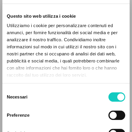
Questo sito web utilizza i cookie
ADVANCED SEARCH »
Utilizziamo i cookie per personalizzare contenuti ed
A
Z
annunci, per fornire funzionalità dei social media e per
analizzare il nostro traffico. Condividiamo inoltre
0
RESULTS FOUND
informazioni sul modo in cui utilizzi il nostro sito con i
nostri partner che si occupano di analisi dei dati web,
pubblicità e social media, i quali potrebbero combinarle
con altre informazioni che hai fornito loro o che hanno
raccolto dal tuo utilizzo dei loro servizi.
MORE RESULTS
Selezione
Labokas Juozapas
Author
Necessari
del
consenso
Lithuanian
Acta Paedagogica Vilnensia
Preferenze
2019
Pages: 16