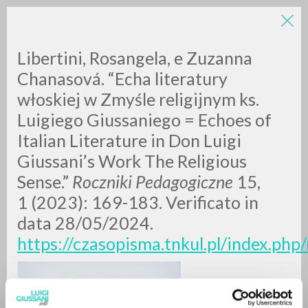
Libertini, Rosangela, e Zuzanna
Chanasová. “Echa literatury
włoskiej w Zmyśle religijnym ks.
Luigiego Giussaniego = Echoes of
Italian Literature in Don Luigi
Giussani’s Work The Religious
ADVANCED SEARCH »
Sense.”
Roczniki Pedagogiczne
15,
A
Z
1 (2023): 169-183. Verificato in
data 28/05/2024.
0
RESULTS FOUND
https://czasopisma.tnkul.pl/index.php
MORE RESULTS