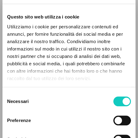
Questo sito web utilizza i cookie
Utilizziamo i cookie per personalizzare contenuti ed
annunci, per fornire funzionalità dei social media e per
analizzare il nostro traffico. Condividiamo inoltre
informazioni sul modo in cui utilizzi il nostro sito con i
nostri partner che si occupano di analisi dei dati web,
pubblicità e social media, i quali potrebbero combinarle
THE PROJECT
con altre informazioni che hai fornito loro o che hanno
raccolto dal tuo utilizzo dei loro servizi.
The portal collects and gives access to the
writings of Luigi Giussani: nearly 5,000
Selezione
Chanasová Zuzanna
Author
bibliographic references, full texts in 5
Necessari
del
Libertini Rosangela
Author
languages, and dedicated thematic sections.
consenso
Wójcik-Cifoletti Monika
Translator
Preferenze
Polish
BROWSE
Roczniki pedagogiczne